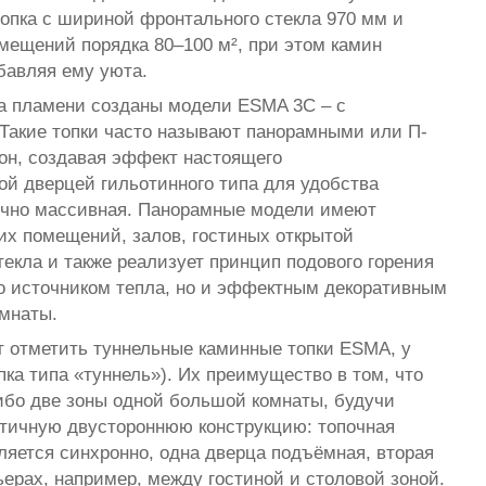
топка с шириной фронтального стекла 970 мм и
омещений порядка 80–100 м², при этом камин
бавляя ему уюта.
а пламени созданы модели ESMA 3C – с
 Такие топки часто называют панорамными или П-
рон, создавая эффект настоящего
й дверцей гильотинного типа для удобства
точно массивная. Панорамные модели имеют
их помещений, залов, гостиных открытой
екла и также реализует принцип подового горения
ко источником тепла, но и эффектным декоративным
омнаты.
 отметить туннельные каминные топки ESMA, у
пка типа «туннель»). Их преимущество в том, что
ибо две зоны одной большой комнаты, будучи
етичную двустороннюю конструкцию: топочная
вляется синхронно, одна дверца подъёмная, вторая
ерах, например, между гостиной и столовой зоной.