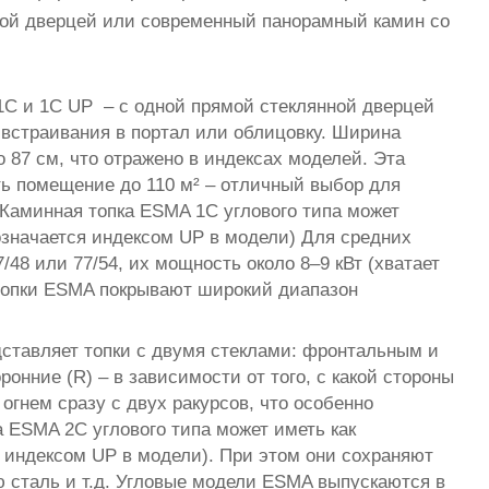
нной дверцей или современный панорамный камин со
C и 1С UP – с одной прямой стеклянной дверцей
 встраивания в портал или облицовку. Ширина
о 87 см, что отражено в индексах моделей. Эта
ть помещение до 110 м² – отличный выбор для
Каминная топка ESMA 1C углового типа может
означается индексом UP в модели) Для средних
8 или 77/54, их мощность около 8–9 кВт (хватает
топки ESMA покрывают широкий диапазон
ставляет топки с двумя стеклами: фронтальным и
онние (R) – в зависимости от того, с какой стороны
огнем сразу с двух ракурсов, что особенно
 ESMA 2C углового типа может иметь как
 индексом UP в модели). При этом они сохраняют
ю сталь и т.д. Угловые модели ESMA выпускаются в