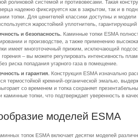
ной роликовой системой и противовесами. Такая констру
верца надежно фиксируется как в закрытом, так и в подн
нии топки. Для ценителей классики доступны и модели 
используется жаростойкий уплотнитель, гарантирующий 
ичность и безопасность.
Каминные топки ESMA полност
ировании и производстве, а также применению высокок
пки имеет многоточечный прижим, исключающий подсос 
 горения – вы можете регулировать интенсивность плам
без риска попадания угарного газа в помещение.
чность и гарантия.
Конструкция ESMA изначально расс
ся термостойкой кремний-органической эмалью, выдерж
 выгорает со временем и топка сохраняет презентабельн
ои каминные топки, что подтверждает уверенность в каче
ообразие моделей ESMA
аминных топок ESMA включает десятки моделей различно