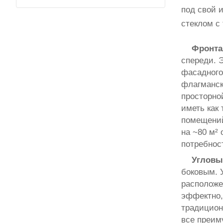
под свой 
стеклом с
Фронта
спереди. 
фасадного 
флагманск
просторно
иметь как
помещений
на ~80 м²
потребнос
Угловы
боковым. 
расположе
эффектно,
традицион
все преим