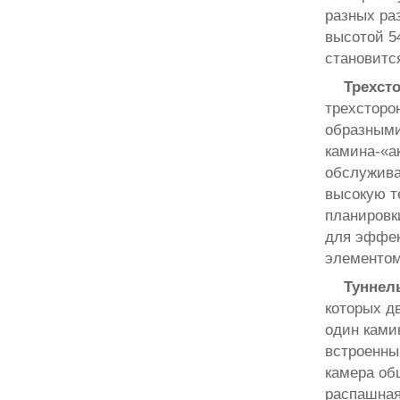
разных ра
высотой 5
становитс
Трехст
трехсторо
образными
камина-«а
обслужива
высокую т
планировк
для эффек
элементом
Туннел
которых дв
один ками
встроенны
камера об
распашная