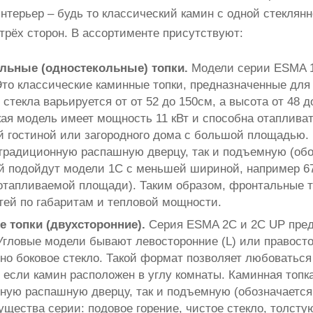
интерьер – будь то классический камин с одной стекля
 трёх сторон. В ассортименте присутствуют:
льные (одностекольные) топки.
Модели серии ESMA 1
Это классические каминные топки, предназначенные для
стекла варьируется от от 52 до 150см, а высота от 48 д
ая модель имеет мощность 11 кВт и способна отаплива
й гостиной или загородного дома с большой площадью. 
 традиционную распашную дверцу, так и подъемную (об
 подойдут модели 1C с меньшей шириной, например 67/4
 отапливаемой площади). Таким образом, фронтальные 
тей по габаритам и тепловой мощности.
е топки (двухсторонние).
Серия ESMA 2C и 2C UP пред
Угловые модели бывают левосторонние (L) или правостор
но боковое стекло. Такой формат позволяет любоваться 
 если камин расположен в углу комнаты. Каминная топка
ную распашную дверцу, так и подъемную (обозначается
ущества серии: подовое горение, чистое стекло, толсту