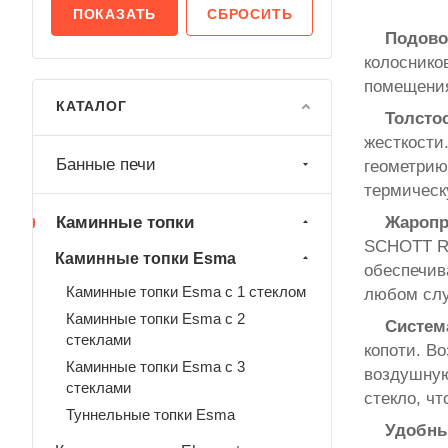
СБРОСИТЬ
Подово
колоснико
помещения
КАТАЛОГ
Толсто
жесткости
Банные печи
геометрию
термическ
Каминные топки
Жаропр
SCHOTT RO
Каминные топки Esma
обеспечив
Каминные топки Esma с 1 стеклом
любом слу
Каминные топки Esma с 2
Система
стеклами
копоти. В
Каминные топки Esma с 3
воздушную
стеклами
стекло, ч
Туннельные топки Esma
Удобны