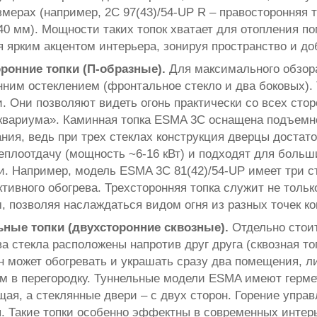
змерах (например, 2С 97(43)/54-UP R – правосторонняя 
40 мм). Мощности таких топок хватает для отопления п
я ярким акцентом интерьера, зонируя пространство и до
оронние топки (П-образные).
Для максимального обзор
нним остеклением (фронтальное стекло и два боковых).
. Они позволяют видеть огонь практически со всех сто
квариума». Каминная топка ESMA 3C оснащена подъемно
ния, ведь при трех стеклах конструкция дверцы доста
еплоотдачу (мощность ~6-16 кВт) и подходят для больш
и. Например, модель ESMA 3C 81(42)/54-UP имеет три ст
тивного обогрева. Трехсторонняя топка служит не толь
, позволяя наслаждаться видом огня из разных точек к
ьные топки (двухсторонние сквозные).
Отдельно стоит
а стекла расположены напротив друг друга (сквозная то
н может обогревать и украшать сразу два помещения, л
м в перегородку. Туннельные модели ESMA имеют герм
щая, а стеклянные двери – с двух сторон. Горение упра
. Такие топки особенно эффектны в современных интерь