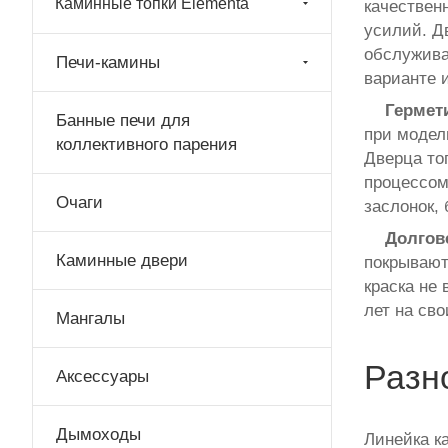
Каминные топки Elementa
качествен
усилий. Д
обслужива
Печи-камины
варианте 
Гермет
Банные печи для
при модел
коллективного парения
Дверца то
процессом
Очаги
заслонок, 
Долгове
Каминные двери
покрывают
краска не
лет на св
Мангалы
Разн
Аксессуары
Дымоходы
Линейка к