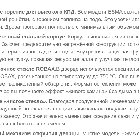
е горение для высокого КПД.
Все модели ESMA сконстр
вой решётки, с горением топлива на поде. Это увеличив
. Дрова прогорают полностью с минимальным объемом 
стенный стальной корпус.
Корпус выполняется из котл
. За счет предварительно напряжённой конструкции топк
 и герметичность долгие годы. Внутренняя защитная фу
ую нагрузку, повышая ресурс металла и улучшая теплоо
очное стекло ROBAX.
В дверце используется специаль
BAX, рассчитанное на температуру до 750 °С. Оно вы
ает великолепный обзор огня. Формат остекления может
чае вы получаете эффект «живого камина» без дымa в
 «чистое стекло».
Благодаря продуманной инженерами 
оздушный поток через специальные каналы обдувает вн
 завесу. Это значительно уменьшает оседание сажи и у
тобы любоваться пламенем.
й механизм открытия дверцы
. Многие модели ESMA 