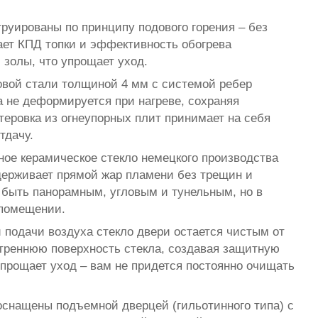
уированы по принципу подового горения – без
ает КПД топки и эффективность обогрева
золы, что упрощает уход.
овой стали толщиной 4 мм с системой ребер
а не деформируется при нагреве, сохраняя
теровка из огнеупорных плит принимает на себя
тдачу.
ное керамическое стекло немецкого производства
держивает прямой жар пламени без трещин и
 быть панорамным, угловым и тунельным, но в
 помещении.
подачи воздуха стекло двери остается чистым от
утреннюю поверхность стекла, создавая защитную
прощает уход – вам не придется постоянно очищать
оснащены подъемной дверцей (гильотинного типа) с