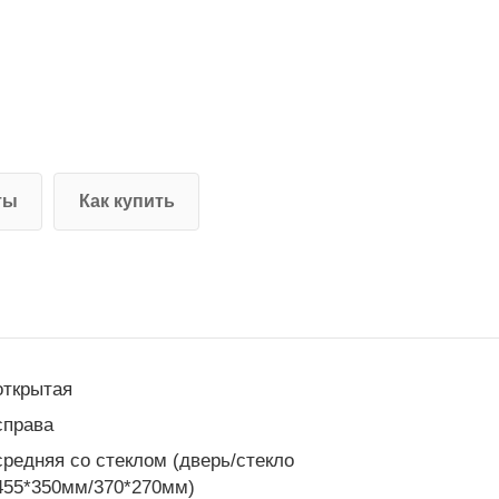
ты
Как купить
открытая
справа
средняя со стеклом (дверь/стекло
455*350мм/370*270мм)