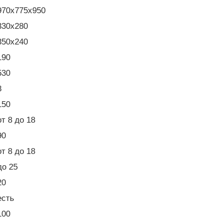
970x775x950
330x280
350x240
190
530
8
150
от 8 до 18
90
от 8 до 18
до 25
20
есть
100