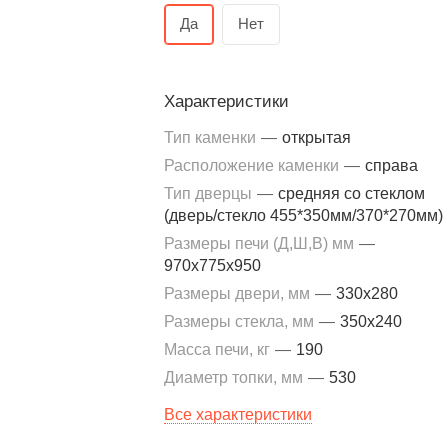
Да
Нет
Характеристики
Тип каменки
—
открытая
Расположение каменки
—
справа
Тип дверцы
—
средняя со стеклом
(дверь/стекло 455*350мм/370*270мм)
Размеры печи (Д,Ш,В) мм
—
970x775x950
Размеры двери, мм
—
330x280
Размеры стекла, мм
—
350x240
Масса печи, кг
—
190
Диаметр топки, мм
—
530
Все характеристики