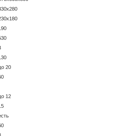
330x280
230x180
190
530
8
130
до 20
60
до 12
15
есть
60
3