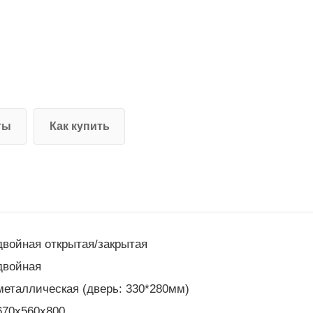
ты
Как купить
двойная открытая/закрытая
двойная
металлическая (дверь: 330*280мм)
670x560x800