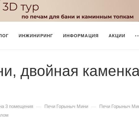
ЛОГ
ИНЖИНИРИНГ
ИНФОРМАЦИЯ
АКЦИИ
и, двойная каменка
—
—
на 3 помещения
Печи Горыныч Мини
Печи Горыныч Мин
клом