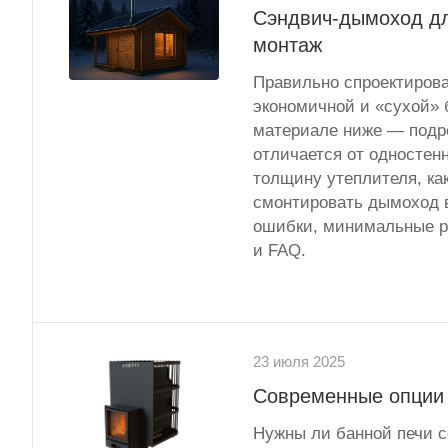
Сэндвич-дымоход дл
монтаж
Правильно спроектиров
экономичной и «сухой» 
материале ниже — подро
отличается от одностен
толщину утеплителя, ка
смонтировать дымоход в
ошибки, минимальные р
и FAQ.
23 июля 2025
Современные опции 
Нужны ли банной печи с