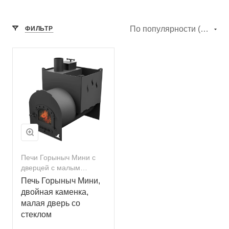
По популярности (убывание)
ФИЛЬТР
Печи Горыныч Мини с
дверцей с малым
стеклом
Печь Горыныч Мини,
двойная каменка,
малая дверь со
стеклом