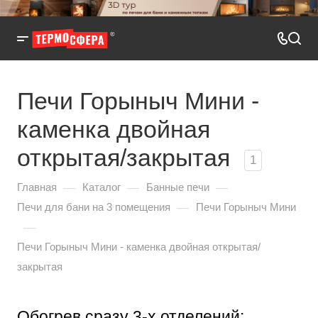
Печи Горыныч Мини -
каменка двойная
открытая/закрытая
1
—
—
—
Главная
Каталог
Банные печи
—
Печи для бани на 3 помещения
Печи Горыныч Мини
—
Печи Горыныч Мини - каменка двойная открытая/
закрытая
Обогрев сразу 3-х отделений: